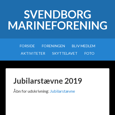
SVENDBORG
MARINEFORENING
FORSIDE
FORENINGEN
BLIV MEDLEM
AKTIVITETER
SKYTTELAVET
FOTO
Jubilarstævne 2019
Åbn for udskrivning:
Jubilarstævne