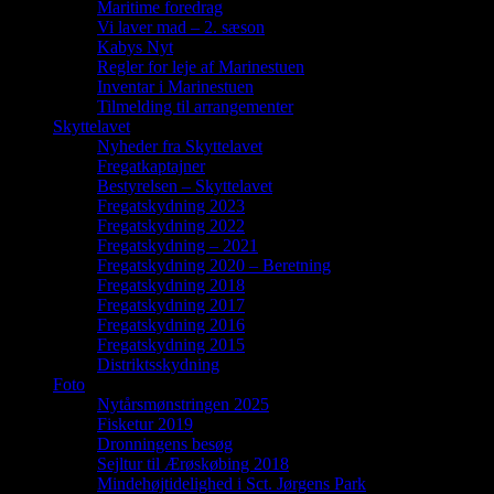
Maritime foredrag
Vi laver mad – 2. sæson
Kabys Nyt
Regler for leje af Marinestuen
Inventar i Marinestuen
Tilmelding til arrangementer
Skyttelavet
Nyheder fra Skyttelavet
Fregatkaptajner
Bestyrelsen – Skyttelavet
Fregatskydning 2023
Fregatskydning 2022
Fregatskydning – 2021
Fregatskydning 2020 – Beretning
Fregatskydning 2018
Fregatskydning 2017
Fregatskydning 2016
Fregatskydning 2015
Distriktsskydning
Foto
Nytårsmønstringen 2025
Fisketur 2019
Dronningens besøg
Sejltur til Ærøskøbing 2018
Mindehøjtidelighed i Sct. Jørgens Park