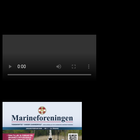
Sendemandsmødet 2026
”under Dannebrog”