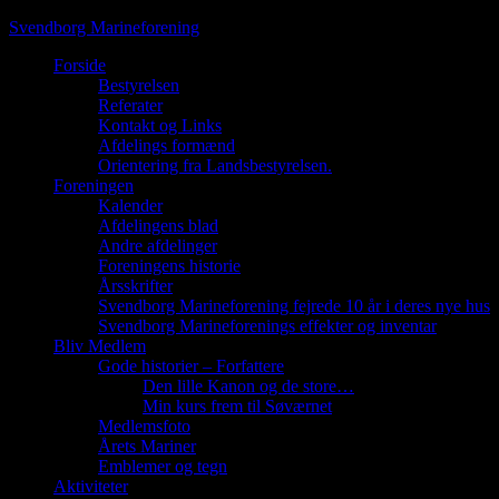
Svendborg Marineforening
Forside
Bestyrelsen
Referater
Kontakt og Links
Afdelings formænd
Orientering fra Landsbestyrelsen.
Foreningen
Kalender
Afdelingens blad
Andre afdelinger
Foreningens historie
Årsskrifter
Svendborg Marineforening fejrede 10 år i deres nye hus
Svendborg Marineforenings effekter og inventar
Bliv Medlem
Gode historier – Forfattere
Den lille Kanon og de store…
Min kurs frem til Søværnet
Medlemsfoto
Årets Mariner
Emblemer og tegn
Aktiviteter