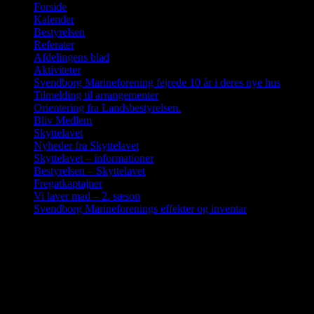
Forside
Kalender
Bestyrelsen
Referater
Afdelingens blad
Aktiviteter
Svendborg Marineforening fejrede 10 år i deres nye hus
Tilmelding til arrangementer
Orientering fra Landsbestyrelsen.
Bliv Medlem
Skyttelavet
Nyheder fra Skyttelavet
Skyttelavet – informationer
Bestyrelsen – Skyttelavet
Fregatkaptajner
Vi laver mad – 2. sæson
Svendborg Marineforenings effekter og inventar
Gennem tiden