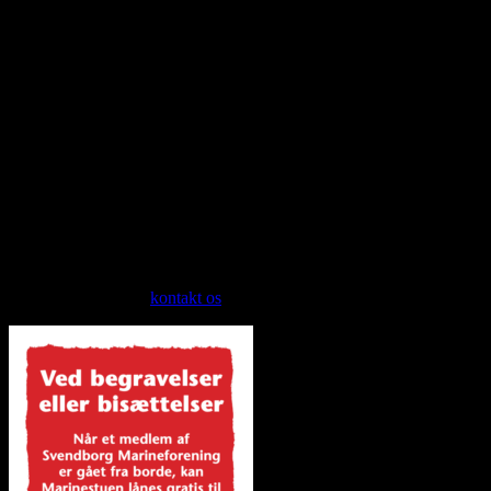
afdeling optages uberygtede danske
1. mænd og kvinder, der er eller har været tjenstegørende i Søværnet
eller Marinehjemmeværnet *)
2. mænd og kvinder, der er eller har været ansat i handelsflåden eller
som erhvervsfiskere **)
3. mænd, der nærer interesse for orlogs- eller handelsflåden og
dermed beslægtede erhverv, og som iøvrigt har nærmere tilknytning
hertil.
*) Marinehjemmeværnet: Efter afsluttet grunduddannelse.
**) Handelsflåden: Med søfartsrelateret uddannelse begrænset til
officerer, skibsassistenter, skibskokke, samt erhvervsfiskere.
Er du interesseret i et medlemsskab og opfylder du et af disse
medlemskriterier, så
kontakt os